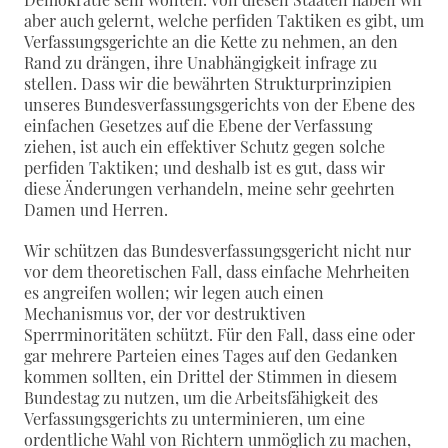
aber auch gelernt, welche perfiden Taktiken es gibt, um
Verfassungsgerichte an die Kette zu nehmen, an den
Rand zu drängen, ihre Unabhängigkeit infrage zu
stellen. Dass wir die bewährten Strukturprinzipien
unseres Bundesverfassungsgerichts von der Ebene des
einfachen Gesetzes auf die Ebene der Verfassung
ziehen, ist auch ein effektiver Schutz gegen solche
perfiden Taktiken; und deshalb ist es gut, dass wir
diese Änderungen verhandeln, meine sehr geehrten
Damen und Herren.
Wir schützen das Bundesverfassungsgericht nicht nur
vor dem theoretischen Fall, dass einfache Mehrheiten
es angreifen wollen; wir legen auch einen
Mechanismus vor, der vor destruktiven
Sperrminoritäten schützt. Für den Fall, dass eine oder
gar mehrere Parteien eines Tages auf den Gedanken
kommen sollten, ein Drittel der Stimmen in diesem
Bundestag zu nutzen, um die Arbeitsfähigkeit des
Verfassungsgerichts zu unterminieren, um eine
ordentliche Wahl von Richtern unmöglich zu machen,