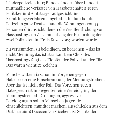
Länderpolizeien in 13 Bundesländern über hundert
mutmaßliche Verfasser von Hassbotschaften gegen
Politiker und Amtsträger aufgesucht und
Ermittlungsverfahren eingeleitet. Im Juni hat die
Polizei in ganz Deutschland die Wohnungen von 75
Personen durchsucht, denen die Veröffentlichung von
Hasspostings im Zusammenhang der Ermordung der
zwei Polizisten im Kreis Kusel vorgeworfen wurde.
Zu verleumden, zu beleidigen, zu bedrohen – das ist
nicht Meinung, das ist strafbar. Dem Click des
Hasspostings folgt das Klopfen der Polizei an der Tür.
Das waren wichtige Zeichen!
Manche wittern ja schon im Vorgehen gegen
Hatespeech eine Einschränkung der Meinungsfreiheit.
Aber das ist nicht der Fall. Das Vorgehen gegen
Hatespeech ist im Gegenteil eine Verteidigung der
Meinungsfreiheit! Drohungen, aggressive
Beleidigungen sollen Menschen ja gerade
einschüchtern, mundtot machen, ausschließen aus dem
Diskursraum! Dagegen vorzugehen, ist Schutz der