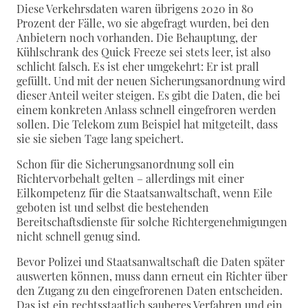
Diese Verkehrsdaten waren übrigens 2020 in 80
Prozent der Fälle, wo sie abgefragt wurden, bei den
Anbietern noch vorhanden. Die Behauptung, der
Kühlschrank des Quick Freeze sei stets leer, ist also
schlicht falsch. Es ist eher umgekehrt: Er ist prall
gefüllt. Und mit der neuen Sicherungsanordnung wird
dieser Anteil weiter steigen. Es gibt die Daten, die bei
einem konkreten Anlass schnell eingefroren werden
sollen. Die Telekom zum Beispiel hat mitgeteilt, dass
sie sie sieben Tage lang speichert.
Schon für die Sicherungsanordnung soll ein
Richtervorbehalt gelten – allerdings mit einer
Eilkompetenz für die Staatsanwaltschaft, wenn Eile
geboten ist und selbst die bestehenden
Bereitschaftsdienste für solche Richtergenehmigungen
nicht schnell genug sind.
Bevor Polizei und Staatsanwaltschaft die Daten später
auswerten können, muss dann erneut ein Richter über
den Zugang zu den eingefrorenen Daten entscheiden.
Das ist ein rechtsstaatlich sauberes Verfahren und ein