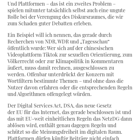
Und Plattformen – das ist ein zweites Problem –
spielen mitunter tatsächlich selbst auch eine ungute
Rolle bei der Verengung des Diskursraumes, die wir
zum Schaden guter Debatten erleben.
Ein Beispiel will ich nennen, das gerade durch
Recherchen von NDR, WDR und „Tagesschau“
öffentlich wurde: Wer sich auf der chinesischen
Videoplattform Tiktok zur sexuellen Orientierung, zum
Völkerrecht oder zur Klimapolitik in Kommentaren
äußert, muss damit rechnen, ausgeschlossen zu
werden. Offenbar unterdrückt der Konzern mit
Wortfiltern bestimmte Themen – und ohne dass die
Nutzer davon erfahren oder die entsprechenden Regeln
und Algorithmen offengelegt würden.
Der Digital Services Act, DSA, das neue Gesetz
der EU für das Internet, das gerade beschlossen ist und
das mit EU-weit einheitlichen Regeln das NetzDG dann
ablösen wird, enthält genau dagegen Regeln und
schützt so die Meinungsfreiheit im digitalen Raum.
Plattformen dürfen künftig Beiträge nicht einfach