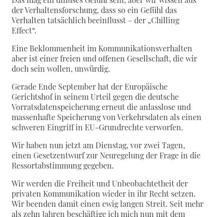
der Verhaltensforschung, dass so ein Gefühl das
Verhalten tatsächlich beeinflusst – der „Chilling
Effect“.
Eine Beklommenheit im Kommunikationsverhalten
aber ist einer freien und offenen Gesellschaft, die wir
doch sein wollen, unwürdig.
Gerade Ende September hat der Europäische
Gerichtshof in seinem Urteil gegen die deutsche
Vorratsdatenspeicherung erneut die anlasslose und
massenhafte Speicherung von Verkehrsdaten als einen
schweren Eingriff in EU-Grundrechte verworfen.
Wir haben nun jetzt am Dienstag, vor zwei Tagen,
einen Gesetzentwurf zur Neuregelung der Frage in die
Ressortabstimmung gegeben.
Wir werden die Freiheit und Unbeobachtetheit der
privaten Kommunikation wieder in ihr Recht setzen.
Wir beenden damit einen ewig langen Streit. Seit mehr
als zehn Jahren beschäftige ich mich nun mit dem