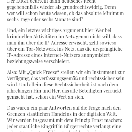
Der EuGH beurteilt dann deutsches Recht
gegebenenfalls wieder als grundrechtswidrig. Denn
wer will schon heute wissen, ob das absolute Minimum
sechs Tage oder sechs Monate sind?
Und, ein letztes wichtiges Argument hier: Wer bei
kriminellen Aktivitäten im Netz genau nicht will, dass
man ihn über die IP-Adresse erwischt, geht sowieso
über ein Tor-Netzwerk ins Netz, das die ursprüngliche
IP-Adresse eines Internet-Nutzers anonymisiert
beziehungsweise verschleiert.
Also: Mit „Quick Freeze“ stellen wir ein Instrument zur
Verfügung, das verfassungsgemäß und rechtssicher sein
wird. Und allein diese Rechtssicherheit ist nach dem
jahrelangen Hin und Her, das alle Beteiligten verrückt
gemacht hat, schon ein Wert an sich.
Das waren ein paar Antworten auf die Frage nach den
Grenzen staatlichen Handelns in der digitalen Welt.
Wir werden insgesamt mit dem Prinzip Ernst machen:
Jeder staatliche Eingriff in Bürgerrechte verlangt eine