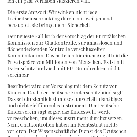
ich ein paar Vorhaben skizzieren will.
Die erste Antwort: Wir winken nicht jede
Freiheitseinschränkung durch, nur weil jemand
behauptet, sie bringe mehr Sicherheit.
Der neueste Fall ist ja der Vorschlag der Europäischen
Kommission zur Chatkontrolle, zur anlasslosen und
flächendeckenden Kontrolle verschlüsselter
Kommunikation. Das halte ich für einen Angriff auf die
Privatsphäre von Millionen von Menschen. Es ist mit
Datenschutz und auch mit EU-Grundrechten nicht
vereinbar.
Begründet wird der Vorschlag mit dem Schutz von
Kindern. Doch der Deutsche Kinderschutzbund sagt:
Das sei ein ziemlich sinnloses, unverhältnismäßiges
und nicht zielführendes Instrument. Der Deutsche
Kinderverein sagt sogar, das Kindeswohl werde
vorgeschoben, um dieses Instrument durchzusetzen.
Nein: Chatkontrollen haben im Rechtsstaat nichts
verloren. Der Wissenschaftliche Dienst des Deutschen